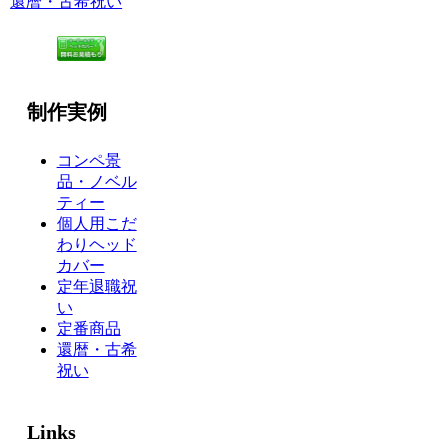
還暦・古希祝い
制作実例
コンペ景
品・ノベル
ティー
個人用こだ
わりヘッド
カバー
定年退職祝
い
定番商品
還暦・古希
祝い
Links