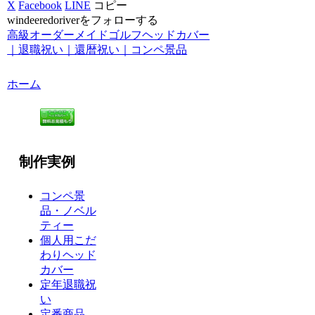
X
Facebook
LINE
コピー
windeeredoriverをフォローする
高級オーダーメイドゴルフヘッドカバー
｜退職祝い｜還暦祝い｜コンペ景品
ホーム
制作実例
コンペ景
品・ノベル
ティー
個人用こだ
わりヘッド
カバー
定年退職祝
い
定番商品